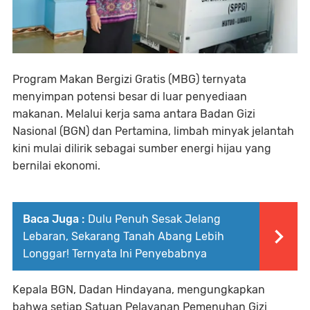
Program Makan Bergizi Gratis (MBG) ternyata
menyimpan potensi besar di luar penyediaan
makanan. Melalui kerja sama antara Badan Gizi
Nasional (BGN) dan Pertamina, limbah minyak jelantah
kini mulai dilirik sebagai sumber energi hijau yang
bernilai ekonomi.
Baca Juga :
Dulu Penuh Sesak Jelang
Lebaran, Sekarang Tanah Abang Lebih
Longgar! Ternyata Ini Penyebabnya
Kepala BGN, Dadan Hindayana, mengungkapkan
bahwa setiap Satuan Pelayanan Pemenuhan Gizi