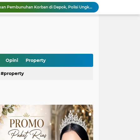
Saepul Diduga Rencanakan Pembunuhan Korban di Depok, Polisi Ungkap Fakta Baru dari Ponselnya
Ramai Kasus Pasien BPJS dan Oknum Nakes, Psikiater Ungkap Cara Bijak Hadapi Konflik di Media Sosial
Heboh Anak Belum Sekolah Sudah Terdaftar di Dapodik, Begini Penjelasan dan Fakta Sebenarnya
Kebakaran Gedung di Cikini Bikin Lalu Lintas Lumpuh, Antrean TransJakarta Mengular
Air Kali Bekasi Menghitam Bak Oli, DLH Siapkan Sanksi Tegas untuk Perusahaan yang Terbukti Mencemari
Heboh! Ratusan Senjata hingga Diduga Sabu Ditemukan di Sekolah Jaksel, Polisi Diminta Usut Tuntas
Rizky Billar Bongkar Dugaan Penggelapan Rp3,1 Miliar, Siap Tempuh Jalur Hukum
Pasien BPJS Bisa Menunggu Kamar hingga 2 Hari, KKI Ungkap Penyebab dan Solusinya
Opini
Property
Program Makan Bergizi Gratis Dipercepat, Daerah 3T dan Kelompok Rentan Jadi Prioritas Utama
property
Praperadilan Roy Suryo Kandas Lagi, Hakim Tolak Gugatan Ketiga karena Alasan Ini