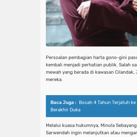
Persoalan pembagian harta gono-gini pas
kembali menjadi perhatian publik. Salah s
mewah yang berada di kawasan Cilandak, Ja
mereka.
Baca Juga :
Bocah 4 Tahun Terjatuh ke 
Berakhir Duka
Melalui kuasa hukumnya, Minola Sebayang
Sarwendah ingin melanjutkan atau mengamb