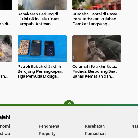
Kebakaran Gedung di
Rumah 5 Lantai di Pasar
Cikini Bikin Lalu Lintas
Baru Terbakar, Puluhan
n di
Lumpuh, Antrean
Damkar Langsung
ap
TransJakarta Mengular
Dikerahkan
nselnya
Patroli Subuh di Jaktim
Ceramah Terakhir Ustaz
Berujung Penangkapan,
Firdaus, Berpulang Saat
ran
Tiga Pemuda Diduga
Bahas Kematian dan
Terlibat Begal
Kerinduan kepada Nabi
ajahi
nomi
Fenomena
Kesehatan
Nas
istiwa
Property
Ramadhan