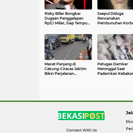
Rizky Billar Bongkar
Saepul Diduga
Dugaan Penggelapan
Rencanakan
Rp3,1 Miliar, Siap Tempuh
Pembunuhan Korba
Jalur Hukum
Depok, Polisi Ungk
Fakta Baru dari Po
Macet Panjang di
Petugas Damkar
Cakung-Ciracas Jaktim
Meninggal Saat
Bikin Perjalanan
Padamkan Kebaka
Tersendat, Ternyata Ini
TPS Liar Jaktim, Ini
Penyebabnya
Kronologinya
Jel
Eko
Per
Connect With Us