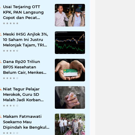
Usai Terjaring OTT
KPK, PAN Langsung
Copot dan Pecat
Bupati Lombok Barat
Meski IHSG Anjlok 3%,
10 Saham Ini Justru
Melonjak Tajam, TRIM
dan CPIN Masuk
Daftar!
Dana Rp20 Triliun
BPJS Kesehatan
Belum Cair, Menkes
Ungkap Kendala
Regulasi
Niat Tegur Pelajar
Merokok, Guru SD
Malah Jadi Korban
Pengeroyokan di
Balikpapan
Makam Fatmawati
Soekarno Mau
Dipindah ke Bengkulu,
Ini Alasan yang