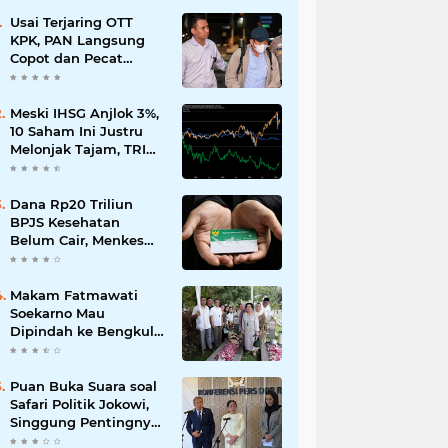
Usai Terjaring OTT
KPK, PAN Langsung
Copot dan Pecat
Bupati Lombok Barat
Meski IHSG Anjlok 3%,
10 Saham Ini Justru
Melonjak Tajam, TRIM
dan CPIN Masuk
Daftar!
Dana Rp20 Triliun
BPJS Kesehatan
Belum Cair, Menkes
Ungkap Kendala
Regulasi
Makam Fatmawati
Soekarno Mau
Dipindah ke Bengkulu,
Ini Alasan yang
Diungkap Gubernur
Puan Buka Suara soal
Safari Politik Jokowi,
Singgung Pentingnya
Jaga Kondisi Tetap