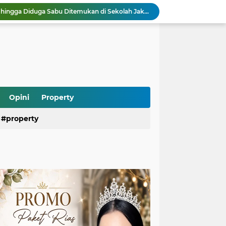
Heboh! Ratusan Senjata hingga Diduga Sabu Ditemukan di Sekolah Jaksel, Polisi Diminta Usut Tuntas
Rizky Billar Bongkar Dugaan Penggelapan Rp3,1 Miliar, Siap Tempuh Jalur Hukum
Pasien BPJS Bisa Menunggu Kamar hingga 2 Hari, KKI Ungkap Penyebab dan Solusinya
Program Makan Bergizi Gratis Dipercepat, Daerah 3T dan Kelompok Rentan Jadi Prioritas Utama
Praperadilan Roy Suryo Kandas Lagi, Hakim Tolak Gugatan Ketiga karena Alasan Ini
Saepul Diduga Rencanakan Pembunuhan Korban di Depok, Polisi Ungkap Fakta Baru dari Ponselnya
Ramai Kasus Pasien BPJS dan Oknum Nakes, Psikiater Ungkap Cara Bijak Hadapi Konflik di Media Sosial
Heboh Anak Belum Sekolah Sudah Terdaftar di Dapodik, Begini Penjelasan dan Fakta Sebenarnya
Opini
Property
Kebakaran Gedung di Cikini Bikin Lalu Lintas Lumpuh, Antrean TransJakarta Mengular
Air Kali Bekasi Menghitam Bak Oli, DLH Siapkan Sanksi Tegas untuk Perusahaan yang Terbukti Mencemari
property