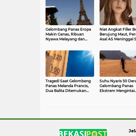
Gelombang Panas Eropa
Niat Angkat Filler 
Makin Ganas, Ribuan
Berujung Maut, Pe
Nyawa Melayang dan
Asal AS Meninggal 
Krisis Energi Mengintai
Operasi di Klinik K
Tragedi Saat Gelombang
Suhu Nyaris 50 Dera
Panas Melanda Prancis,
Gelombang Panas
Dua Balita Ditemukan
Ekstrem Mengintai
Meninggal di Dalam Mobil
Negara Arab
Jel