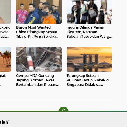
Bokong
Buron Most Wanted
Inggris Dilanda Panas
rawat
China Ditangkap Sesaat
Ekstrem, Ratusan
Saat
Tiba di RI, Polisi Selidiki
Sekolah Tutup dan Warga
olombia
Tujuan Kedatangannya
Diminta Batasi Perjalanan
jat,
Gempa M 7,1 Guncang
Terungkap Setelah
Jepang, Korban Tewas
Puluhan Tahun, Kakek di
Bertambah dan Ribuan
Singapura Didakwa
Warga Mengungsi
Lakukan Kekerasan
Seksual terhadap 11 Anak
ajahi