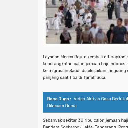
Layanan Mecca Route kembali diterapkan
keberangkatan calon jemaah haji Indonesia
keimigrasian Saudi diselesaikan langsung 
panjang saat tiba di Tanah Suci.
Baca Juga :
Video Aktivis Gaza Berlutut
Dikecam Dunia
Sebanyak sekitar 30 ribu calon jemaah haji
Bandara Soekarno-Hatta, Tangerang. Prog