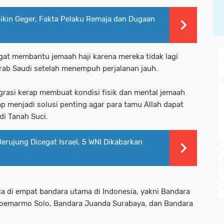
Bikin Geger, Fakta Pelaku Remaja dan Dugaan
gat membantu jemaah haji karena mereka tidak lagi
rab Saudi setelah menempuh perjalanan jauh.
igrasi kerap membuat kondisi fisik dan mental jemaah
p menjadi solusi penting agar para tamu Allah dapat
di Tanah Suci.
erujung Dicegat Israel, 5 WNI Dikabarkan
dia di empat bandara utama di Indonesia, yakni Bandara
Soemarmo Solo, Bandara Juanda Surabaya, dan Bandara