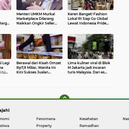
Menteri UMKM Murka!
Keren Banget! Fashion
Marketplace Dilarang
Lokal RI Siap Go Global
Harga-
Naikkan Ongkir Seller
Lewat Indonesia Pride
Mulai Sekarang
World Tour 2026
l Lagi
Berawal dari Kisah Omzet
Lima kuliner viral di Blok
na
Rp7,9 Miliar, Wanita Ini
M Jakarta jadi incaran
i Lima
Kini Sukses Jualan
turis Malaysia. Dari es
n
Cookies dari Rumah
krim unik hingga roti
Korea, semuanya bikin
rela antre panjang.
ajahi
nomi
Fenomena
Kesehatan
Nas
istiwa
Property
Ramadhan