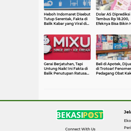
Heboh Indomaret Disebut
Dolar AS Diprediksi
Tutup Serentak, Fakta di
Tembus Rp 18.200,
Balik Kabar yang Viral di
Efeknya Bisa Bikin 
Medsos
Harga Makin Ganas
Gerai Berjatuhan, Tapi
Beli di Apotek, Dijua
Untung Naik! Ini Fakta di
di Trotoar! Fenome
Balik Penutupan Ratusan
Pedagang Obat Kak
Outlet Mixue
yang Masih Bertaha
Jel
Eko
Per
Connect With Us