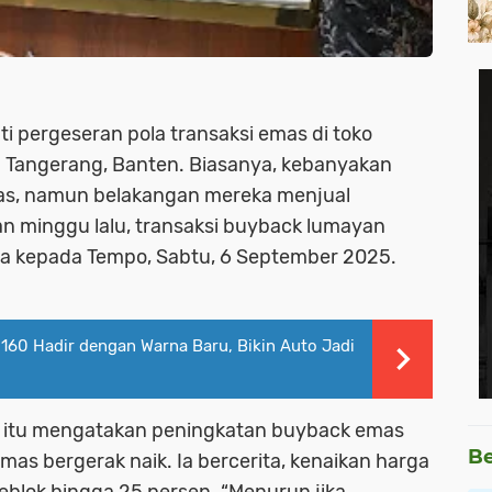
 pergeseran pola transaksi emas di toko
ta Tangerang, Banten. Biasanya, kebanyakan
as, namun belakangan mereka menjual
n minggu lalu, transaksi buyback lumayan
idya kepada Tempo, Sabtu, 6 September 2025.
 160 Hadir dengan Warna Baru, Bikin Auto Jadi
g itu mengatakan peningkatan buyback emas
Be
emas bergerak naik. Ia bercerita, kenaikan harga