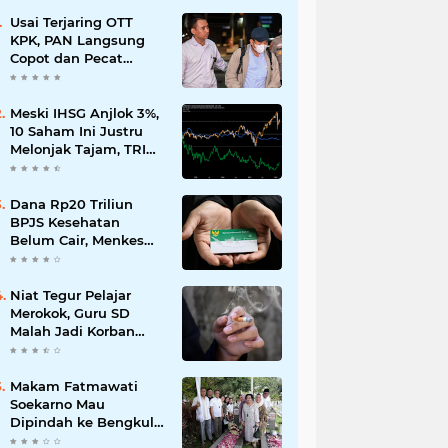
Usai Terjaring OTT
KPK, PAN Langsung
Copot dan Pecat
Bupati Lombok Barat
Meski IHSG Anjlok 3%,
10 Saham Ini Justru
Melonjak Tajam, TRIM
dan CPIN Masuk
Daftar!
Dana Rp20 Triliun
BPJS Kesehatan
Belum Cair, Menkes
Ungkap Kendala
Regulasi
Niat Tegur Pelajar
Merokok, Guru SD
Malah Jadi Korban
Pengeroyokan di
Balikpapan
Makam Fatmawati
Soekarno Mau
Dipindah ke Bengkulu,
Ini Alasan yang