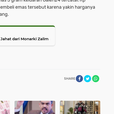
as 5 gram keluaran Galeri24 tercatat Rp
 membeli emas tersebut karena yakin harganya
ang.
Jahat dari Monarki Zalim
SHARE