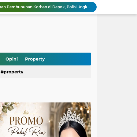
Saepul Diduga Rencanakan Pembunuhan Korban di Depok, Polisi Ungkap Fakta Baru dari Ponselnya
Ramai Kasus Pasien BPJS dan Oknum Nakes, Psikiater Ungkap Cara Bijak Hadapi Konflik di Media Sosial
Heboh Anak Belum Sekolah Sudah Terdaftar di Dapodik, Begini Penjelasan dan Fakta Sebenarnya
Kebakaran Gedung di Cikini Bikin Lalu Lintas Lumpuh, Antrean TransJakarta Mengular
Air Kali Bekasi Menghitam Bak Oli, DLH Siapkan Sanksi Tegas untuk Perusahaan yang Terbukti Mencemari
Heboh! Ratusan Senjata hingga Diduga Sabu Ditemukan di Sekolah Jaksel, Polisi Diminta Usut Tuntas
Rizky Billar Bongkar Dugaan Penggelapan Rp3,1 Miliar, Siap Tempuh Jalur Hukum
Pasien BPJS Bisa Menunggu Kamar hingga 2 Hari, KKI Ungkap Penyebab dan Solusinya
Opini
Property
Program Makan Bergizi Gratis Dipercepat, Daerah 3T dan Kelompok Rentan Jadi Prioritas Utama
property
Praperadilan Roy Suryo Kandas Lagi, Hakim Tolak Gugatan Ketiga karena Alasan Ini