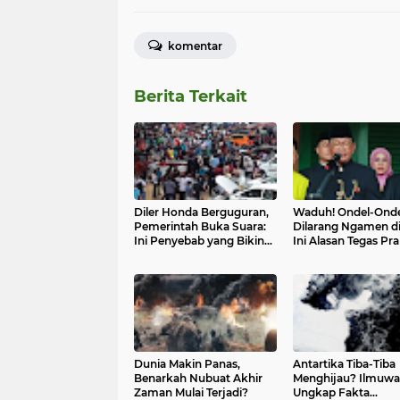
komentar
Berita Terkait
Diler Honda Berguguran,
Waduh! Ondel-Onde
Pemerintah Buka Suara:
Dilarang Ngamen di 
Ini Penyebab yang Bikin
Ini Alasan Tegas P
Kaget!
Dunia Makin Panas,
Antartika Tiba-Tiba
Benarkah Nubuat Akhir
Menghijau? Ilmuw
Zaman Mulai Terjadi?
Ungkap Fakta