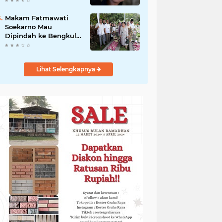
Balikpapan
Makam Fatmawati
Soekarno Mau
Dipindah ke Bengkulu,
Ini Alasan yang
Diungkap Gubernur
Lihat Selengkapnya