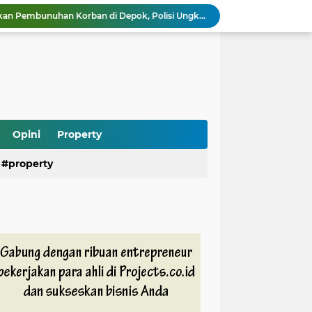
Saepul Diduga Rencanakan Pembunuhan Korban di Depok, Polisi Ungkap Fakta Baru dari Ponselnya
Ramai Kasus Pasien BPJS dan Oknum Nakes, Psikiater Ungkap Cara Bijak Hadapi Konflik di Media Sosial
Heboh Anak Belum Sekolah Sudah Terdaftar di Dapodik, Begini Penjelasan dan Fakta Sebenarnya
Kebakaran Gedung di Cikini Bikin Lalu Lintas Lumpuh, Antrean TransJakarta Mengular
Air Kali Bekasi Menghitam Bak Oli, DLH Siapkan Sanksi Tegas untuk Perusahaan yang Terbukti Mencemari
Heboh! Ratusan Senjata hingga Diduga Sabu Ditemukan di Sekolah Jaksel, Polisi Diminta Usut Tuntas
Rizky Billar Bongkar Dugaan Penggelapan Rp3,1 Miliar, Siap Tempuh Jalur Hukum
Pasien BPJS Bisa Menunggu Kamar hingga 2 Hari, KKI Ungkap Penyebab dan Solusinya
Opini
Property
Program Makan Bergizi Gratis Dipercepat, Daerah 3T dan Kelompok Rentan Jadi Prioritas Utama
property
Praperadilan Roy Suryo Kandas Lagi, Hakim Tolak Gugatan Ketiga karena Alasan Ini