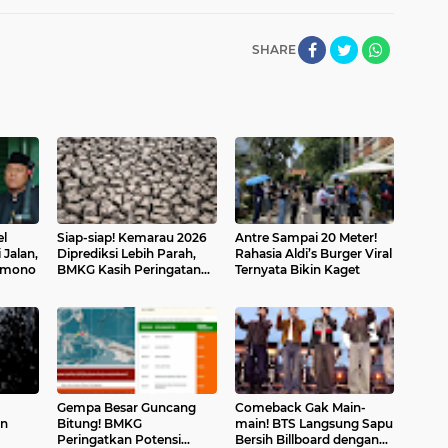
SHARE
l
Siap-siap! Kemarau 2026
Antre Sampai 20 Meter!
Jalan,
Diprediksi Lebih Parah,
Rahasia Aldi’s Burger Viral
ramono
BMKG Kasih Peringatan
Ternyata Bikin Kaget
Ini
Gempa Besar Guncang
Comeback Gak Main-
an
Bitung! BMKG
main! BTS Langsung Sapu
Peringatkan Potensi
Bersih Billboard dengan