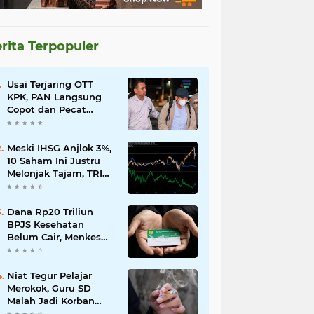
rita Terpopuler
Usai Terjaring OTT
KPK, PAN Langsung
Copot dan Pecat
Bupati Lombok Barat
Meski IHSG Anjlok 3%,
10 Saham Ini Justru
Melonjak Tajam, TRIM
dan CPIN Masuk
Daftar!
Dana Rp20 Triliun
BPJS Kesehatan
Belum Cair, Menkes
Ungkap Kendala
Regulasi
Niat Tegur Pelajar
Merokok, Guru SD
Malah Jadi Korban
Pengeroyokan di