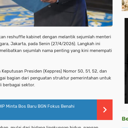
an reshuffle kabinet dengan melantik sejumlah menteri
gara, Jakarta, pada Senin (27/4/2026). Langkah ini
 melibatkan sejumlah nama penting yang kini menempati
n Keputusan Presiden (Keppres) Nomor 50, 51, 52, dan
agai bagian dari penguatan struktur pemerintahan untuk
 berbagai sektor.
IP Minta Bos Baru BGN Fokus Benahi
Be
han, mulai dari bidang lingkungan hidup, pangan,