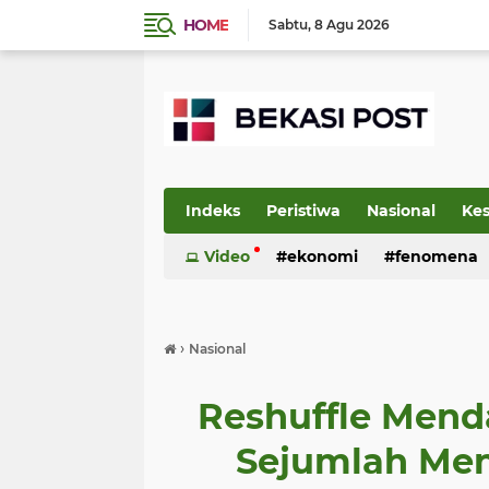
HOME
Sabtu
8 Agu 2026
Indeks
Peristiwa
Nasional
Ke
Video
ekonomi
fenomena
›
Nasional
Reshuffle Mend
Sejumlah Ment