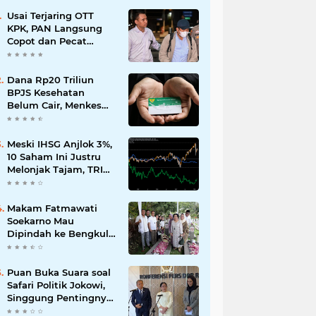
Usai Terjaring OTT
KPK, PAN Langsung
Copot dan Pecat
Bupati Lombok Barat
Dana Rp20 Triliun
BPJS Kesehatan
Belum Cair, Menkes
Ungkap Kendala
Regulasi
Meski IHSG Anjlok 3%,
10 Saham Ini Justru
Melonjak Tajam, TRIM
dan CPIN Masuk
Daftar!
Makam Fatmawati
Soekarno Mau
Dipindah ke Bengkulu,
Ini Alasan yang
Diungkap Gubernur
Puan Buka Suara soal
Safari Politik Jokowi,
Singgung Pentingnya
Jaga Kondisi Tetap