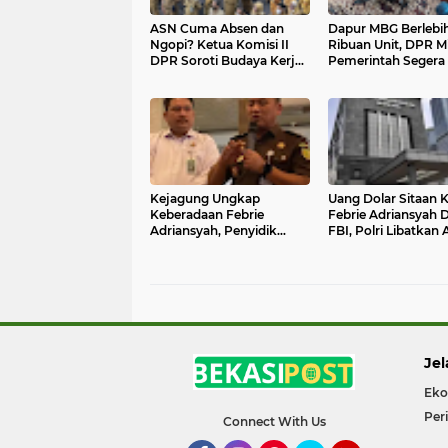
ASN Cuma Absen dan
Dapur MBG Berlebi
Ngopi? Ketua Komisi II
Ribuan Unit, DPR M
DPR Soroti Budaya Kerja
Pemerintah Segera 
Birokrasi
Jalan Keluar
Kejagung Ungkap
Uang Dolar Sitaan 
Keberadaan Febrie
Febrie Adriansyah D
Adriansyah, Penyidik
FBI, Polri Libatkan
Pastikan Masih Dipantau
Singapura
di Indonesia
Jel
Eko
Per
Connect With Us