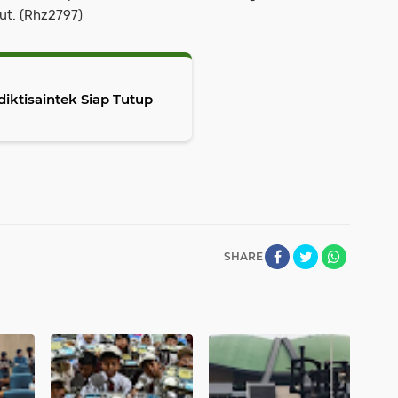
but. (Rhz2797)
ktisaintek Siap Tutup
SHARE