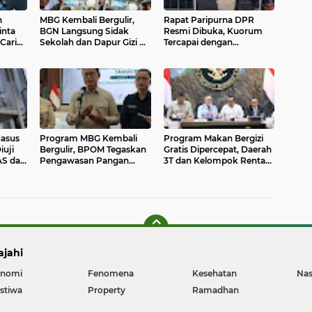
h
MBG Kembali Bergulir,
Rapat Paripurna DPR
inta
BGN Langsung Sidak
Resmi Dibuka, Kuorum
Cari
Sekolah dan Dapur Gizi di
Tercapai dengan
Hari Pertama Masuk
Kehadiran 297 Anggota
Sekolah
Kasus
Program MBG Kembali
Program Makan Bergizi
iuji
Bergulir, BPOM Tegaskan
Gratis Dipercepat, Daerah
 AS dan
Pengawasan Pangan
3T dan Kelompok Rentan
Diperketat Demi
Jadi Prioritas Utama
Keselamatan Siswa
ajahi
nomi
Fenomena
Kesehatan
Nas
istiwa
Property
Ramadhan