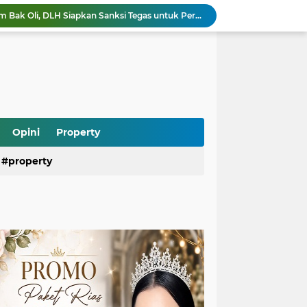
Air Kali Bekasi Menghitam Bak Oli, DLH Siapkan Sanksi Tegas untuk Perusahaan yang Terbukti Mencemari
Heboh! Ratusan Senjata hingga Diduga Sabu Ditemukan di Sekolah Jaksel, Polisi Diminta Usut Tuntas
Rizky Billar Bongkar Dugaan Penggelapan Rp3,1 Miliar, Siap Tempuh Jalur Hukum
Pasien BPJS Bisa Menunggu Kamar hingga 2 Hari, KKI Ungkap Penyebab dan Solusinya
Program Makan Bergizi Gratis Dipercepat, Daerah 3T dan Kelompok Rentan Jadi Prioritas Utama
Praperadilan Roy Suryo Kandas Lagi, Hakim Tolak Gugatan Ketiga karena Alasan Ini
Saepul Diduga Rencanakan Pembunuhan Korban di Depok, Polisi Ungkap Fakta Baru dari Ponselnya
Ramai Kasus Pasien BPJS dan Oknum Nakes, Psikiater Ungkap Cara Bijak Hadapi Konflik di Media Sosial
Opini
Property
Heboh Anak Belum Sekolah Sudah Terdaftar di Dapodik, Begini Penjelasan dan Fakta Sebenarnya
property
Viral Dokter Puskesmas Malang Diduga Ejek Pasien BPJS yang Meninggal, Dinkes Langsung Investigasi