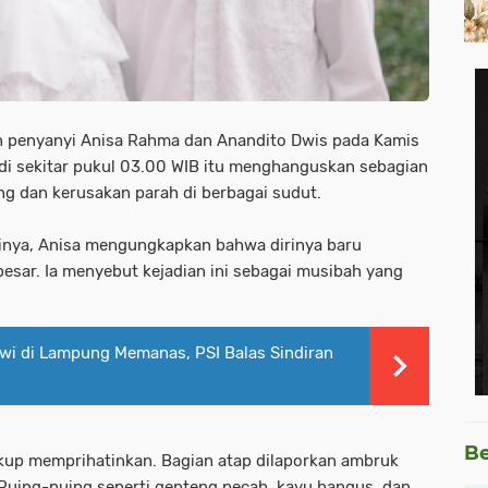
 penyanyi Anisa Rahma dan Anandito Dwis pada Kamis
jadi sekitar pukul 03.00 WIB itu menghanguskan sebagian
g dan kerusakan parah di berbagai sudut.
inya, Anisa mengungkapkan bahwa dirinya baru
sar. Ia menyebut kejadian ini sebagai musibah yang
wi di Lampung Memanas, PSI Balas Sindiran
Be
ukup memprihatinkan. Bagian atap dilaporkan ambruk
Puing-puing seperti genteng pecah, kayu hangus, dan