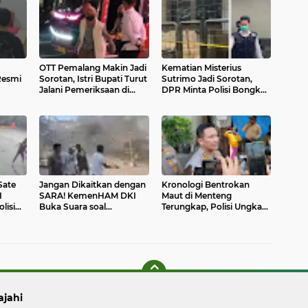
OTT Pemalang Makin Jadi
Kematian Misterius
Resmi
Sorotan, Istri Bupati Turut
Sutrimo Jadi Sorotan,
Jalani Pemeriksaan di
DPR Minta Polisi Bongkar
uk
KPK
Fakta Sebenarnya
Sate
Jangan Dikaitkan dengan
Kronologi Bentrokan
I
SARA! KemenHAM DKI
Maut di Menteng
lisi
Buka Suara soal
Terungkap, Polisi Ungkap
ya
Bentrokan Maut di
Dua Peristiwa yang
Menteng
Berujung Satu Korban
Tewas
ajahi