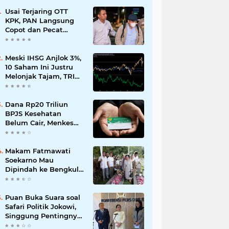
Usai Terjaring OTT
KPK, PAN Langsung
Copot dan Pecat
Bupati Lombok Barat
Meski IHSG Anjlok 3%,
10 Saham Ini Justru
Melonjak Tajam, TRIM
dan CPIN Masuk
Daftar!
Dana Rp20 Triliun
BPJS Kesehatan
Belum Cair, Menkes
Ungkap Kendala
Regulasi
Makam Fatmawati
Soekarno Mau
Dipindah ke Bengkulu,
Ini Alasan yang
Diungkap Gubernur
Puan Buka Suara soal
Safari Politik Jokowi,
Singgung Pentingnya
Jaga Kondisi Tetap