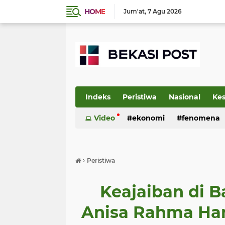
HOME
Jum'at
7 Agu 2026
Indeks
Peristiwa
Nasional
Ke
Video
ekonomi
fenomena
›
Peristiwa
Keajaiban di 
Anisa Rahma Han