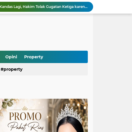
Praperadilan Roy Suryo Kandas Lagi, Hakim Tolak Gugatan Ketiga karena Alasan Ini
Saepul Diduga Rencanakan Pembunuhan Korban di Depok, Polisi Ungkap Fakta Baru dari Ponselnya
Ramai Kasus Pasien BPJS dan Oknum Nakes, Psikiater Ungkap Cara Bijak Hadapi Konflik di Media Sosial
Heboh Anak Belum Sekolah Sudah Terdaftar di Dapodik, Begini Penjelasan dan Fakta Sebenarnya
Viral Dokter Puskesmas Malang Diduga Ejek Pasien BPJS yang Meninggal, Dinkes Langsung Investigasi
Air Kali Bekasi Menghitam Bak Oli, DLH Siapkan Sanksi Tegas untuk Perusahaan yang Terbukti Mencemari
Heboh! Ratusan Senjata hingga Diduga Sabu Ditemukan di Sekolah Jaksel, Polisi Diminta Usut Tuntas
Rizky Billar Bongkar Dugaan Penggelapan Rp3,1 Miliar, Siap Tempuh Jalur Hukum
Opini
Property
Pasien BPJS Bisa Menunggu Kamar hingga 2 Hari, KKI Ungkap Penyebab dan Solusinya
property
Program Makan Bergizi Gratis Dipercepat, Daerah 3T dan Kelompok Rentan Jadi Prioritas Utama