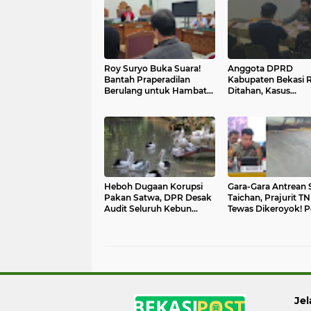
Roy Suryo Buka Suara!
Anggota DPRD
Bantah Praperadilan
Kabupaten Bekasi 
Berulang untuk Hambat
Ditahan, Kasus
Proses Hukum
Pengeroyokan Mas
Tahap Penuntutan
Heboh Dugaan Korupsi
Gara-Gara Antrean 
Pakan Satwa, DPR Desak
Taichan, Prajurit TN
Audit Seluruh Kebun
Tewas Dikeroyok! Po
Binatang di Indonesia
Ungkap Kronologin
Jel