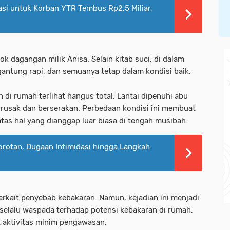
i untuk Korban YTR Tembus Rp2,5 Miliar,
k dagangan milik Anisa. Selain kitab suci, di dalam
gantung rapi, dan semuanya tetap dalam kondisi baik.
 di rumah terlihat hangus total. Lantai dipenuhi abu
 rusak dan berserakan. Perbedaan kondisi ini membuat
tas hal yang dianggap luar biasa di tengah musibah.
Sorotan, Dugaan Intimidasi hingga Langkah
erkait penyebab kebakaran. Namun, kejadian ini menjadi
selalu waspada terhadap potensi kebakaran di rumah,
t aktivitas minim pengawasan.