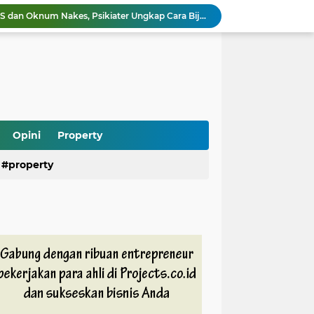
Ramai Kasus Pasien BPJS dan Oknum Nakes, Psikiater Ungkap Cara Bijak Hadapi Konflik di Media Sosial
Heboh Anak Belum Sekolah Sudah Terdaftar di Dapodik, Begini Penjelasan dan Fakta Sebenarnya
Kebakaran Gedung di Cikini Bikin Lalu Lintas Lumpuh, Antrean TransJakarta Mengular
War Tiket Upacara HUT RI ke-81 Resmi Dibuka, Simak Cara Daftar dan Syarat Lengkapnya
Rumah 5 Lantai di Pasar Baru Terbakar, Puluhan Damkar Langsung Dikerahkan
Demi Tampil Makin Lincah sebagai Spider-Man, Tom Holland Ternyata Tekuni Latihan Ini
Kanker Tak Lagi Identik dengan Lansia, Ini Jenis yang Perlu Diwaspadai di Usia Muda
Kejagung Geledah 4 Perusahaan Milik Don Ritto, Diduga Terkait Aliran Dana TPPU
Opini
Property
Macet Panjang di Cakung-Ciracas Jaktim Bikin Perjalanan Tersendat, Ternyata Ini Penyebabnya
property
Saepul Diduga Rencanakan Pembunuhan Korban di Depok, Polisi Ungkap Fakta Baru dari Ponselnya