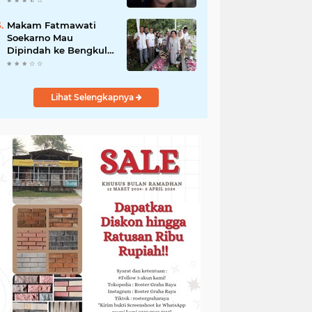
Balikpapan
Makam Fatmawati
Soekarno Mau
Dipindah ke Bengkulu,
Ini Alasan yang
Diungkap Gubernur
Lihat Selengkapnya