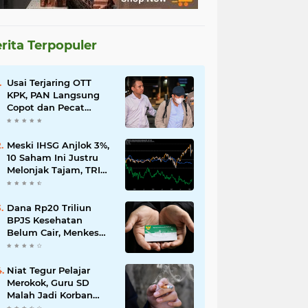
rita Terpopuler
Usai Terjaring OTT
KPK, PAN Langsung
Copot dan Pecat
Bupati Lombok Barat
Meski IHSG Anjlok 3%,
10 Saham Ini Justru
Melonjak Tajam, TRIM
dan CPIN Masuk
Daftar!
Dana Rp20 Triliun
BPJS Kesehatan
Belum Cair, Menkes
Ungkap Kendala
Regulasi
Niat Tegur Pelajar
Merokok, Guru SD
Malah Jadi Korban
Pengeroyokan di