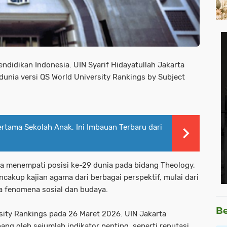
didikan Indonesia. UIN Syarif Hidayatullah Jakarta
 dunia versi QS World University Rankings by Subject
rtama Sekolah Anak, Ini Imbauan Terbaru dari
a menempati posisi ke-29 dunia pada bidang Theology,
encakup kajian agama dari berbagai perspektif, mulai dari
ga fenomena sosial dan budaya.
Be
ersity Rankings pada 26 Maret 2026. UIN Jakarta
ang oleh sejumlah indikator penting, seperti reputasi