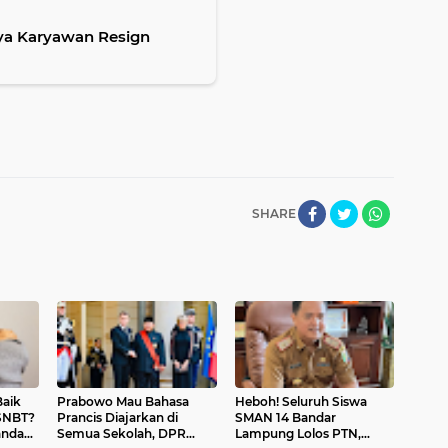
nya Karyawan Resign
SHARE
Baik
Prabowo Mau Bahasa
Heboh! Seluruh Siswa
 SNBT?
Prancis Diajarkan di
SMAN 14 Bandar
anda
Semua Sekolah, DPR
Lampung Lolos PTN,