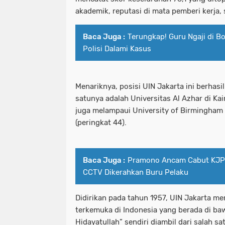
akademik, reputasi di mata pemberi kerja, s
Baca Juga :
Terungkap! Guru Ngaji di B
Polisi Dalami Kasus
Menariknya, posisi UIN Jakarta ini berha
satunya adalah Universitas Al Azhar di Kai
juga melampaui University of Birmingham (
(peringkat 44).
Baca Juga :
Pramono Ancam Cabut KJP 
CCTV Dikerahkan Buru Pelaku
Didirikan pada tahun 1957, UIN Jakarta me
terkemuka di Indonesia yang berada di b
Hidayatullah” sendiri diambil dari salah s