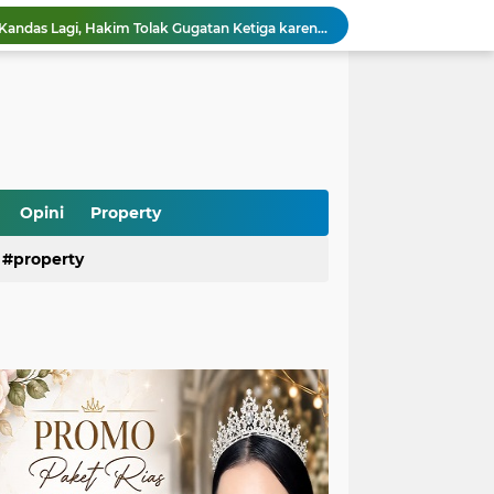
Praperadilan Roy Suryo Kandas Lagi, Hakim Tolak Gugatan Ketiga karena Alasan Ini
Saepul Diduga Rencanakan Pembunuhan Korban di Depok, Polisi Ungkap Fakta Baru dari Ponselnya
Ramai Kasus Pasien BPJS dan Oknum Nakes, Psikiater Ungkap Cara Bijak Hadapi Konflik di Media Sosial
Heboh Anak Belum Sekolah Sudah Terdaftar di Dapodik, Begini Penjelasan dan Fakta Sebenarnya
Kebakaran Gedung di Cikini Bikin Lalu Lintas Lumpuh, Antrean TransJakarta Mengular
Air Kali Bekasi Menghitam Bak Oli, DLH Siapkan Sanksi Tegas untuk Perusahaan yang Terbukti Mencemari
Heboh! Ratusan Senjata hingga Diduga Sabu Ditemukan di Sekolah Jaksel, Polisi Diminta Usut Tuntas
Rizky Billar Bongkar Dugaan Penggelapan Rp3,1 Miliar, Siap Tempuh Jalur Hukum
Opini
Property
Pasien BPJS Bisa Menunggu Kamar hingga 2 Hari, KKI Ungkap Penyebab dan Solusinya
property
Program Makan Bergizi Gratis Dipercepat, Daerah 3T dan Kelompok Rentan Jadi Prioritas Utama