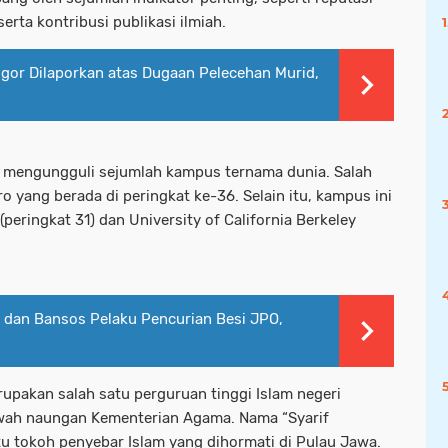
erta kontribusi publikasi ilmiah.
ogor Dilaporkan atas Dugaan Pelecehan Murid,
sil mengungguli sejumlah kampus ternama dunia. Salah
ro yang berada di peringkat ke-36. Selain itu, kampus ini
peringkat 31) dan University of California Berkeley
dan Bansos Pelaku Pencurian Besi JPO,
rupakan salah satu perguruan tinggi Islam negeri
awah naungan Kementerian Agama. Nama “Syarif
atu tokoh penyebar Islam yang dihormati di Pulau Jawa.