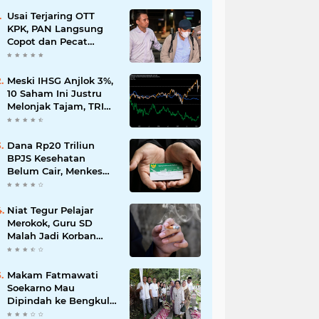
Usai Terjaring OTT
KPK, PAN Langsung
Copot dan Pecat
Bupati Lombok Barat
Meski IHSG Anjlok 3%,
10 Saham Ini Justru
Melonjak Tajam, TRIM
dan CPIN Masuk
Daftar!
Dana Rp20 Triliun
BPJS Kesehatan
Belum Cair, Menkes
Ungkap Kendala
Regulasi
Niat Tegur Pelajar
Merokok, Guru SD
Malah Jadi Korban
Pengeroyokan di
Balikpapan
Makam Fatmawati
Soekarno Mau
Dipindah ke Bengkulu,
Ini Alasan yang