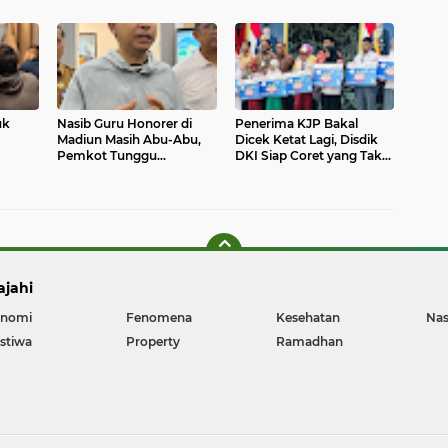
Langsung Bereaksi
Disdik Sebut Jadi Bukti
Pendidikan Makin Maju
uk
Nasib Guru Honorer di
Penerima KJP Bakal
Madiun Masih Abu-Abu,
Dicek Ketat Lagi, Disdik
Pemkot Tunggu
DKI Siap Coret yang Tak
ebasan
Keputusan Pemerintah
Layak
Pusat
ajahi
nomi
Fenomena
Kesehatan
Nas
istiwa
Property
Ramadhan