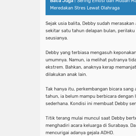
Baca Juga :
Sering Emosi dan Mudah Ma
Meredakan Stres Lewat Olahraga
Sejak usia balita, Debby sudah merasakan 
sekitar satu tahun delapan bulan, perilaku
seusianya.
Debby yang terbiasa mengasuh keponak
umumnya. Namun, ia melihat putranya tidak
ekstrem. Bahkan, anaknya kerap memanjat
dilakukan anak lain.
Tak hanya itu, perkembangan bicara sang a
tahun, ia belum mampu berbicara dengan 
sederhana. Kondisi ini membuat Debby sema
Titik terang mulai muncul saat Debby bert
menghadiri acara keluarga di Surabaya. D
mencurigai adanya gejala ADHD.