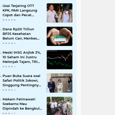
Usai Terjaring OTT
KPK, PAN Langsung
Copot dan Pecat
Bupati Lombok Barat
Dana Rp20 Triliun
BPJS Kesehatan
Belum Cair, Menkes
Ungkap Kendala
Regulasi
Meski IHSG Anjlok 3%,
10 Saham Ini Justru
Melonjak Tajam, TRIM
dan CPIN Masuk
Daftar!
Puan Buka Suara soal
Safari Politik Jokowi,
Singgung Pentingnya
Jaga Kondisi Tetap
Adem
Makam Fatmawati
Soekarno Mau
Dipindah ke Bengkulu,
Ini Alasan yang