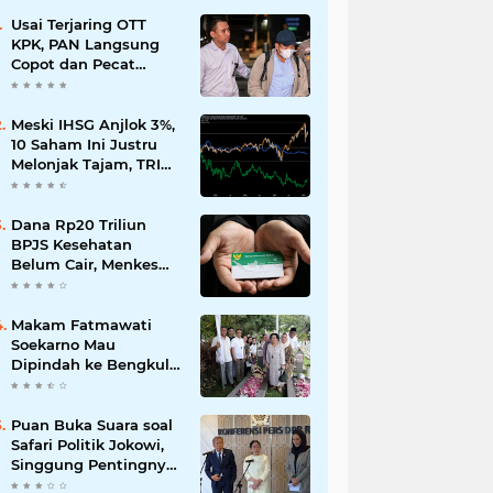
Usai Terjaring OTT
KPK, PAN Langsung
Copot dan Pecat
Bupati Lombok Barat
Meski IHSG Anjlok 3%,
10 Saham Ini Justru
Melonjak Tajam, TRIM
dan CPIN Masuk
Daftar!
Dana Rp20 Triliun
BPJS Kesehatan
Belum Cair, Menkes
Ungkap Kendala
Regulasi
Makam Fatmawati
Soekarno Mau
Dipindah ke Bengkulu,
Ini Alasan yang
Diungkap Gubernur
Puan Buka Suara soal
Safari Politik Jokowi,
Singgung Pentingnya
Jaga Kondisi Tetap